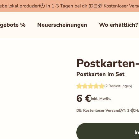
iebe lokal produziert
🕙 In 1-3 Tagen bei dir (DE)
🎁 Kostenloser Ver
×
gebote %
Neuerscheinungen
Wo erhältlich?
der Login und der Warenkorb
Postkarten
Postkarten im Set
zu sammeln, um unseren Shop
(2 Bewertungen)
6
€
inkl. MwSt.
 anzuzeigen (z.B. Facebook Pixel,
DE: Kostenloser Versand
AT: 2 €
CH:
I