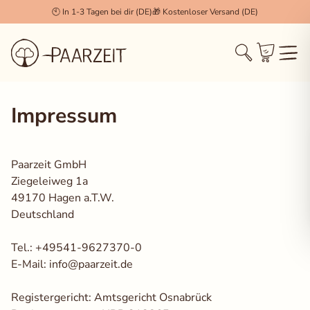
🕙 In 1-3 Tagen bei dir (DE)
🎁 Kostenloser Versand (DE)
Cookie Einstellungen
×
Impressum
Technisch notwendig (Essenziell)
Diese Cookies werden zwingend benötigt, damit die
Session, der Login und der Warenkorb
(WooCommerce) korrekt funktionieren.
Paarzeit GmbH
Ziegeleiweg 1a
Statistiken & Analyse
49170 Hagen a.T.W.
Erlaubt uns, anonymisierte Daten über das
Deutschland
Nutzerverhalten zu sammeln, um unseren Shop stetig
zu verbessern.
Tel.: +49541-9627370-0
Marketing & Tracking
E-Mail: info@paarzeit.de
Wird verwendet, um dir für dich relevante Inhalte und
Werbung anzuzeigen (z.B. Facebook Pixel, Pinterest).
Registergericht: Amtsgericht Osnabrück