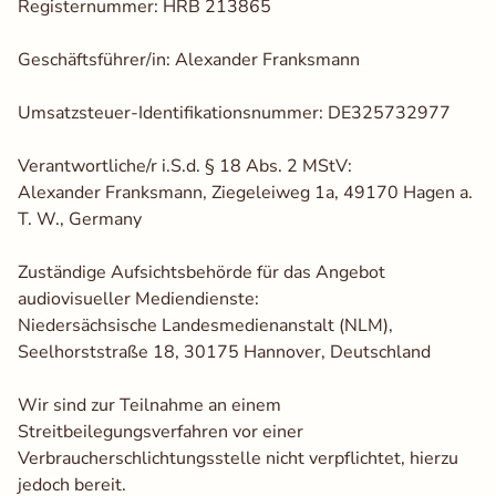
Registernummer: HRB 213865
Auswahl speichern
Alle akzeptieren
Geschäftsführer/in: Alexander Franksmann
Umsatzsteuer-Identifikationsnummer: DE325732977
Verantwortliche/r i.S.d. § 18 Abs. 2 MStV:
Alexander Franksmann, Ziegeleiweg 1a, 49170 Hagen a.
T. W., Germany
Zuständige Aufsichtsbehörde für das Angebot
audiovisueller Mediendienste:
Niedersächsische Landesmedienanstalt (NLM),
Seelhorststraße 18, 30175 Hannover, Deutschland
Wir sind zur Teilnahme an einem
Streitbeilegungsverfahren vor einer
Verbraucherschlichtungsstelle nicht verpflichtet, hierzu
jedoch bereit.