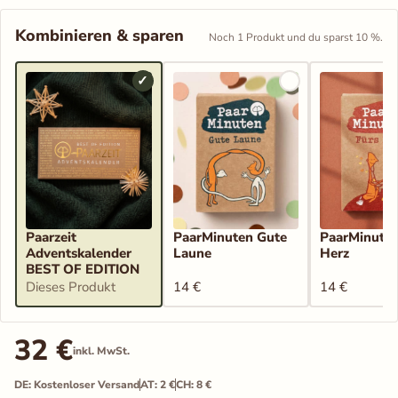
Kombinieren & sparen
Noch 1 Produkt und du sparst 10 %.
✓
Paarzeit
PaarMinuten Gute
PaarMinuten
Adventskalender
Laune
Herz
BEST OF EDITION
Dieses Produkt
14
€
14
€
32
€
inkl. MwSt.
DE: Kostenloser Versand
AT: 2 €
CH: 8 €