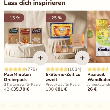
Lass dich inspirieren
- 15 %
- 25 %
(779)
(1034)
PaarMinuten
5-Sterne-Zeit zu
Paarzeit
Dreierpack
zweit
Wandkale
3 Kartensets für Paare
Produktset für Paare
Jahreskalende
42
€
35,70
€
108
€
81
€
26
€