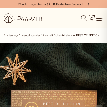
🕙 In 1-3 Tagen bei dir (DE)
🎁 Kostenloser Versand (DE)
Cookie Einstellungen
×
Startseite
Adventskalender
Paarzeit Adventskalender BEST OF EDITION
Technisch notwendig (Essenziell)
Diese Cookies werden zwingend benötigt, damit die
Session, der Login und der Warenkorb
(WooCommerce) korrekt funktionieren.
Statistiken & Analyse
Erlaubt uns, anonymisierte Daten über das
Nutzerverhalten zu sammeln, um unseren Shop stetig
zu verbessern.
Marketing & Tracking
Wird verwendet, um dir für dich relevante Inhalte und
Werbung anzuzeigen (z.B. Facebook Pixel, Pinterest).